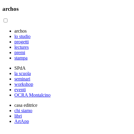
archos
archos
lo studio
progetti
lectures
premi
stampa
SPdA
la scuola
seminari
workshop
eventi
OCRA Montalcino
casa editrice
chi siamo
libri
ArtApp