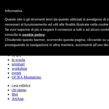
archos
Informativa
Questo sito o gli strumenti terzi da questo utilizzati si avvalgono di 
necessari al funzionamento ed utili alle finalità illustrate nella cookie
archos
Se vuoi saperne di più o negare il consenso a tutti o ad alcuni cooki
lo studio
progetti
consulta la
cookie policy
.
lectures
Chiudendo questo banner, scorrendo questa pagina, cliccando su un
premi
proseguendo la navigazione in altra maniera, acconsenti all’uso dei
stampa
SPdA
la scuola
seminari
workshop
eventi
OCRA Montalcino
casa editrice
chi siamo
libri
ArtApp