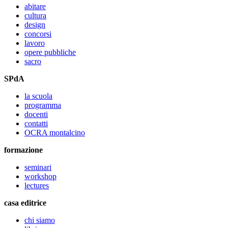
abitare
cultura
design
concorsi
lavoro
opere pubbliche
sacro
SPdA
la scuola
programma
docenti
contatti
OCRA montalcino
formazione
seminari
workshop
lectures
casa editrice
chi siamo