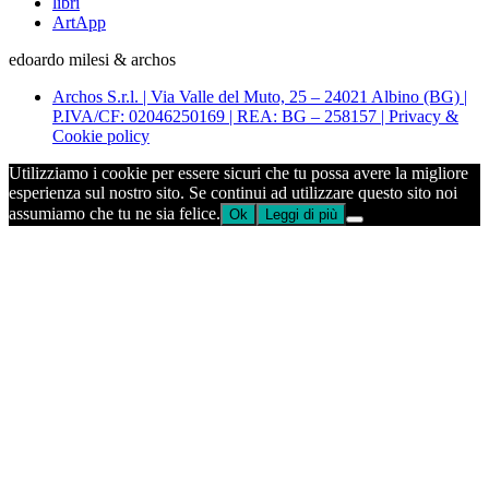
libri
ArtApp
edoardo milesi & archos
Archos S.r.l. | Via Valle del Muto, 25 – 24021 Albino (BG) |
P.IVA/CF: 02046250169 | REA: BG – 258157 | Privacy &
Cookie policy
Utilizziamo i cookie per essere sicuri che tu possa avere la migliore
esperienza sul nostro sito. Se continui ad utilizzare questo sito noi
assumiamo che tu ne sia felice.
Ok
Leggi di più