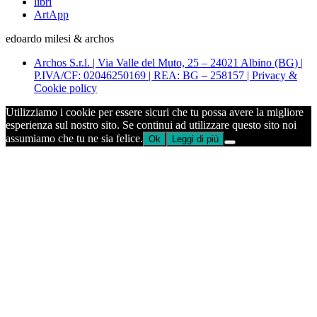
libri
ArtApp
edoardo milesi & archos
Archos S.r.l. | Via Valle del Muto, 25 – 24021 Albino (BG) |
P.IVA/CF: 02046250169 | REA: BG – 258157 | Privacy &
Cookie policy
Utilizziamo i cookie per essere sicuri che tu possa avere la migliore
esperienza sul nostro sito. Se continui ad utilizzare questo sito noi
assumiamo che tu ne sia felice.
Ok
Leggi di più