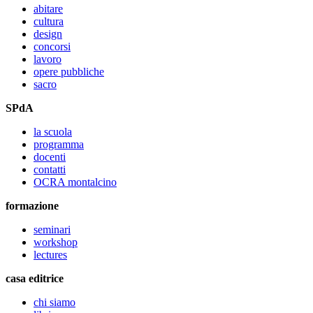
abitare
cultura
design
concorsi
lavoro
opere pubbliche
sacro
SPdA
la scuola
programma
docenti
contatti
OCRA montalcino
formazione
seminari
workshop
lectures
casa editrice
chi siamo