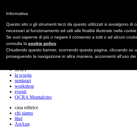
archos
Informativa
Questo sito o gli strumenti terzi da questo utilizzati si avvalgono di 
necessari al funzionamento ed utili alle finalità illustrate nella cookie
archos
Se vuoi saperne di più o negare il consenso a tutti o ad alcuni cooki
lo studio
progetti
consulta la
cookie policy
.
lectures
Chiudendo questo banner, scorrendo questa pagina, cliccando su un
premi
proseguendo la navigazione in altra maniera, acconsenti all’uso dei
stampa
SPdA
la scuola
seminari
workshop
eventi
OCRA Montalcino
casa editrice
chi siamo
libri
ArtApp