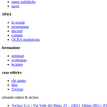
opere pubbliche
sacro
SPdA
la scuola
programma
docenti
contatti
OCRA montalcino
formazione
seminari
workshop
lectures
casa editrice
chi siamo
libri
ArtApp
edoardo milesi & archos
Archos S.r.l. | Via Valle del Muto, 25 – 24021 Albino (BG) 