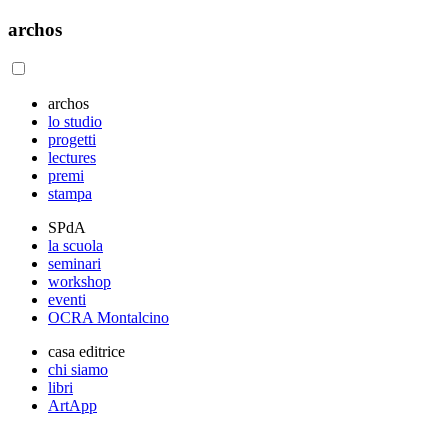
archos
archos
lo studio
progetti
lectures
premi
stampa
SPdA
la scuola
seminari
workshop
eventi
OCRA Montalcino
casa editrice
chi siamo
libri
ArtApp