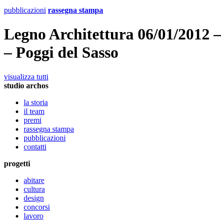
pubblicazioni
rassegna stampa
Legno Architettura 06/01/2012 –
– Poggi del Sasso
visualizza tutti
studio archos
la storia
il team
premi
rassegna stampa
pubblicazioni
contatti
progetti
abitare
cultura
design
concorsi
lavoro