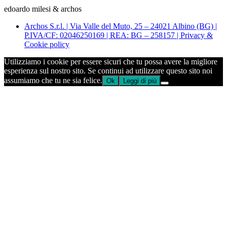
edoardo milesi & archos
Archos S.r.l. | Via Valle del Muto, 25 – 24021 Albino (BG) |
P.IVA/CF: 02046250169 | REA: BG – 258157 | Privacy &
Cookie policy
Utilizziamo i cookie per essere sicuri che tu possa avere la migliore
esperienza sul nostro sito. Se continui ad utilizzare questo sito noi
assumiamo che tu ne sia felice.
Ok
Leggi di più