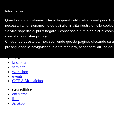
archos
Informativa
Questo sito o gli strumenti terzi da questo utilizzati si avvalgono di 
necessari al funzionamento ed utili alle finalità illustrate nella cookie
archos
Se vuoi saperne di più o negare il consenso a tutti o ad alcuni cooki
lo studio
progetti
consulta la
cookie policy
.
lectures
Chiudendo questo banner, scorrendo questa pagina, cliccando su un
premi
proseguendo la navigazione in altra maniera, acconsenti all’uso dei
stampa
SPdA
la scuola
seminari
workshop
eventi
OCRA Montalcino
casa editrice
chi siamo
libri
ArtApp