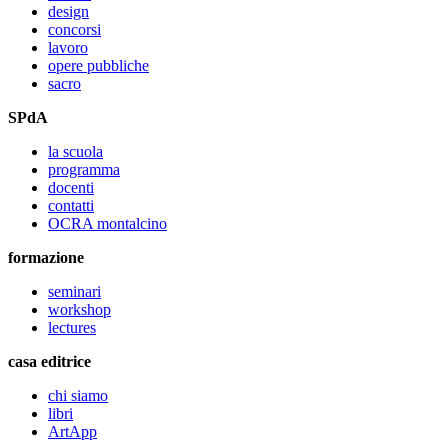
design
concorsi
lavoro
opere pubbliche
sacro
SPdA
la scuola
programma
docenti
contatti
OCRA montalcino
formazione
seminari
workshop
lectures
casa editrice
chi siamo
libri
ArtApp