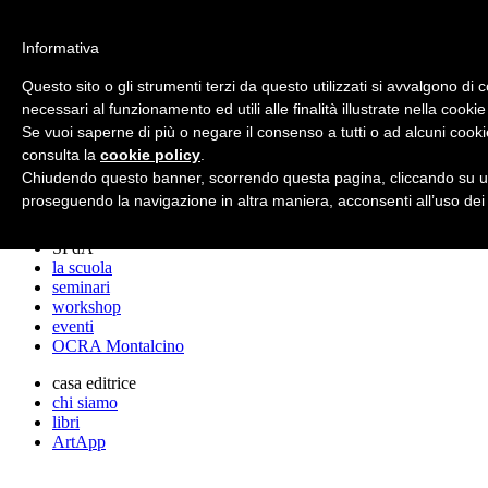
archos
Informativa
Questo sito o gli strumenti terzi da questo utilizzati si avvalgono di 
necessari al funzionamento ed utili alle finalità illustrate nella cookie
archos
Se vuoi saperne di più o negare il consenso a tutti o ad alcuni cooki
lo studio
progetti
consulta la
cookie policy
.
lectures
Chiudendo questo banner, scorrendo questa pagina, cliccando su un
premi
proseguendo la navigazione in altra maniera, acconsenti all’uso dei
stampa
SPdA
la scuola
seminari
workshop
eventi
OCRA Montalcino
casa editrice
chi siamo
libri
ArtApp