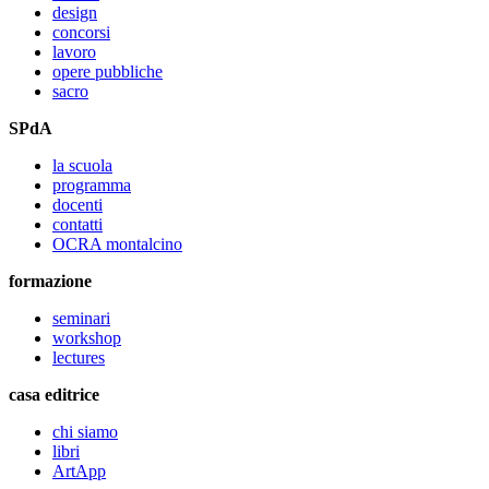
design
concorsi
lavoro
opere pubbliche
sacro
SPdA
la scuola
programma
docenti
contatti
OCRA montalcino
formazione
seminari
workshop
lectures
casa editrice
chi siamo
libri
ArtApp