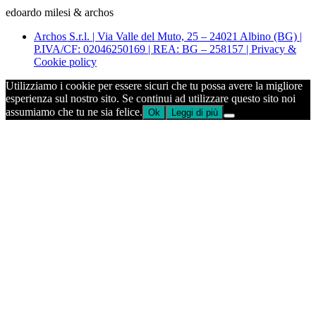
edoardo milesi & archos
Archos S.r.l. | Via Valle del Muto, 25 – 24021 Albino (BG) |
P.IVA/CF: 02046250169 | REA: BG – 258157 | Privacy &
Cookie policy
Utilizziamo i cookie per essere sicuri che tu possa avere la migliore
esperienza sul nostro sito. Se continui ad utilizzare questo sito noi
assumiamo che tu ne sia felice.
Ok
Leggi di più