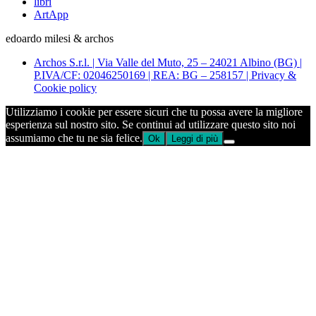
libri
ArtApp
edoardo milesi & archos
Archos S.r.l. | Via Valle del Muto, 25 – 24021 Albino (BG) |
P.IVA/CF: 02046250169 | REA: BG – 258157 | Privacy &
Cookie policy
Utilizziamo i cookie per essere sicuri che tu possa avere la migliore
esperienza sul nostro sito. Se continui ad utilizzare questo sito noi
assumiamo che tu ne sia felice.
Ok
Leggi di più