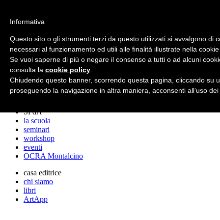
archos
Informativa
Questo sito o gli strumenti terzi da questo utilizzati si avvalgono di 
necessari al funzionamento ed utili alle finalità illustrate nella cookie
archos
Se vuoi saperne di più o negare il consenso a tutti o ad alcuni cooki
lo studio
progetti
consulta la
cookie policy
.
lectures
Chiudendo questo banner, scorrendo questa pagina, cliccando su un
premi
proseguendo la navigazione in altra maniera, acconsenti all’uso dei
stampa
SPdA
la scuola
seminari
workshop
eventi
OCRA Montalcino
casa editrice
chi siamo
libri
ArtApp