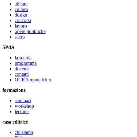
abitare
cultura
design
concorsi
lavoro
opere pubbliche
sacro
SPdA
la scuola
programma
docenti
contatti
OCRA montalcino
formazione
seminari
workshop
lectures
casa editrice
chi siamo