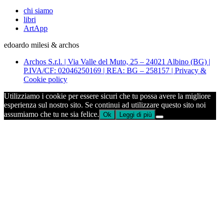
chi siamo
libri
ArtApp
edoardo milesi & archos
Archos S.r.l. | Via Valle del Muto, 25 – 24021 Albino (BG) |
P.IVA/CF: 02046250169 | REA: BG – 258157 | Privacy &
Cookie policy
Utilizziamo i cookie per essere sicuri che tu possa avere la migliore
esperienza sul nostro sito. Se continui ad utilizzare questo sito noi
assumiamo che tu ne sia felice.
Ok
Leggi di più