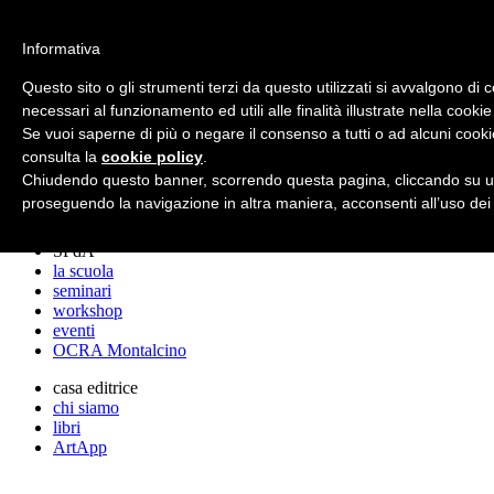
archos
Informativa
Questo sito o gli strumenti terzi da questo utilizzati si avvalgono di 
necessari al funzionamento ed utili alle finalità illustrate nella cookie
archos
Se vuoi saperne di più o negare il consenso a tutti o ad alcuni cooki
lo studio
progetti
consulta la
cookie policy
.
lectures
Chiudendo questo banner, scorrendo questa pagina, cliccando su un
premi
proseguendo la navigazione in altra maniera, acconsenti all’uso dei
stampa
SPdA
la scuola
seminari
workshop
eventi
OCRA Montalcino
casa editrice
chi siamo
libri
ArtApp