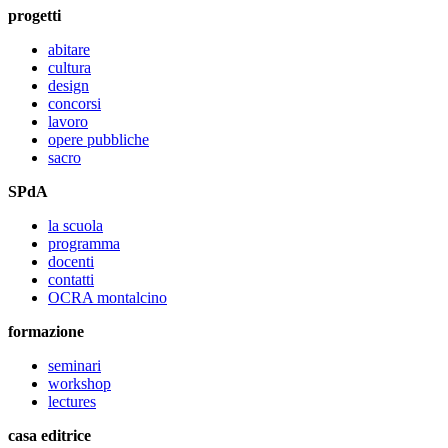
progetti
abitare
cultura
design
concorsi
lavoro
opere pubbliche
sacro
SPdA
la scuola
programma
docenti
contatti
OCRA montalcino
formazione
seminari
workshop
lectures
casa editrice