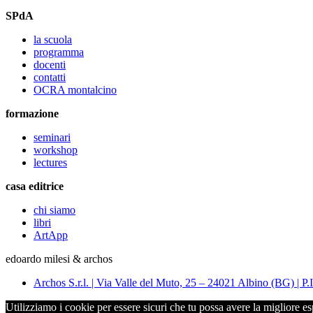
SPdA
la scuola
programma
docenti
contatti
OCRA montalcino
formazione
seminari
workshop
lectures
casa editrice
chi siamo
libri
ArtApp
edoardo milesi & archos
Archos S.r.l. | Via Valle del Muto, 25 – 24021 Albino (BG) 
Utilizziamo i cookie per essere sicuri che tu possa avere la migliore es