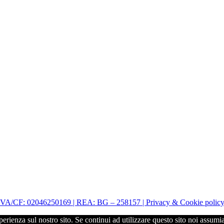
| P.IVA/CF: 02046250169 | REA: BG – 258157 | Privacy & Cookie polic
perienza sul nostro sito. Se continui ad utilizzare questo sito noi assumi