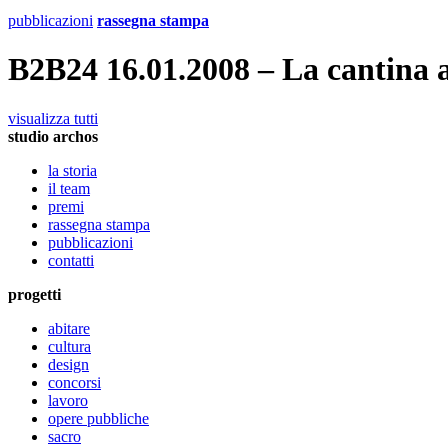
pubblicazioni
rassegna stampa
B2B24 16.01.2008 – La cantina 
visualizza tutti
studio archos
la storia
il team
premi
rassegna stampa
pubblicazioni
contatti
progetti
abitare
cultura
design
concorsi
lavoro
opere pubbliche
sacro