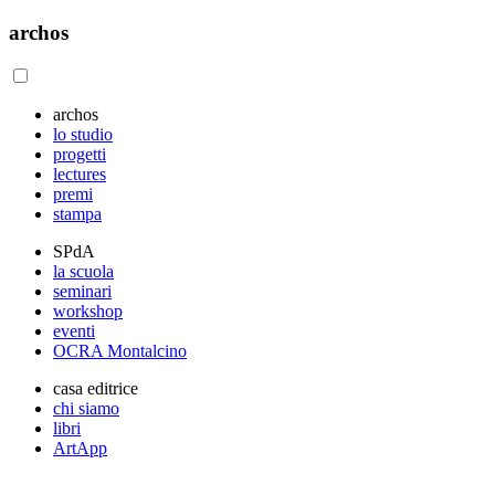
archos
archos
lo studio
progetti
lectures
premi
stampa
SPdA
la scuola
seminari
workshop
eventi
OCRA Montalcino
casa editrice
chi siamo
libri
ArtApp