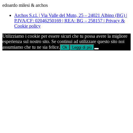
edoardo milesi & archos
Archos S.r.l. | Via Valle del Muto, 25 – 24021 Albino (BG) |
P.IVA/CF: 02046250169 | REA: BG – 258157 | Privacy &
Cookie policy
Utilizziamo i cookie per essere sicuri che tu possa avere la migliore
esperienza sul nostro sito. Se continui ad utilizzare questo sito noi
assumiamo che tu ne sia felice.
Ok
Leggi di più