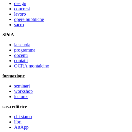
design
concorsi
lavoro
opere pubbliche
sacro
SPdA
la scuola
programma
docenti
contatti
OCRA montalcino
formazione
seminari
workshop
lectures
casa editrice
chi siamo
libri
ArtApp