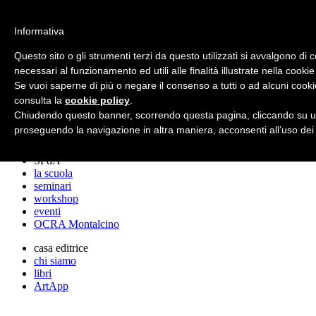
archos
Informativa
Questo sito o gli strumenti terzi da questo utilizzati si avvalgono di 
necessari al funzionamento ed utili alle finalità illustrate nella cookie
archos
Se vuoi saperne di più o negare il consenso a tutti o ad alcuni cooki
lo studio
progetti
consulta la
cookie policy
.
lectures
Chiudendo questo banner, scorrendo questa pagina, cliccando su un
premi
proseguendo la navigazione in altra maniera, acconsenti all’uso dei
stampa
SPdA
la scuola
seminari
workshop
eventi
OCRA Montalcino
casa editrice
chi siamo
libri
ArtApp