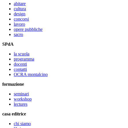
abitare
cultura
design
concorsi
lavoro
opere pubbliche
sacro
SPdA
la scuola
programma
docenti
contatti
OCRA montalcino
formazione
seminari
workshop
lectures
casa editrice
chi siamo