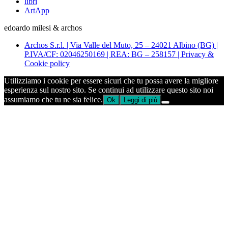
libri
ArtApp
edoardo milesi & archos
Archos S.r.l. | Via Valle del Muto, 25 – 24021 Albino (BG) |
P.IVA/CF: 02046250169 | REA: BG – 258157 | Privacy &
Cookie policy
Utilizziamo i cookie per essere sicuri che tu possa avere la migliore
esperienza sul nostro sito. Se continui ad utilizzare questo sito noi
assumiamo che tu ne sia felice.
Ok
Leggi di più