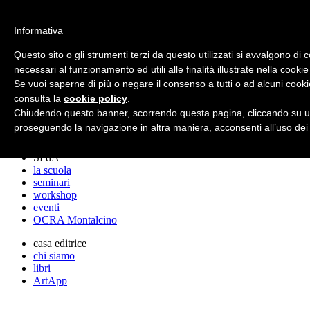
archos
Informativa
Questo sito o gli strumenti terzi da questo utilizzati si avvalgono di 
necessari al funzionamento ed utili alle finalità illustrate nella cookie
archos
Se vuoi saperne di più o negare il consenso a tutti o ad alcuni cooki
lo studio
progetti
consulta la
cookie policy
.
lectures
Chiudendo questo banner, scorrendo questa pagina, cliccando su un
premi
proseguendo la navigazione in altra maniera, acconsenti all’uso dei
stampa
SPdA
la scuola
seminari
workshop
eventi
OCRA Montalcino
casa editrice
chi siamo
libri
ArtApp