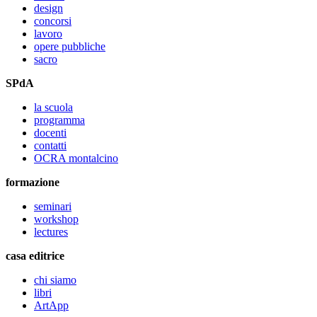
design
concorsi
lavoro
opere pubbliche
sacro
SPdA
la scuola
programma
docenti
contatti
OCRA montalcino
formazione
seminari
workshop
lectures
casa editrice
chi siamo
libri
ArtApp