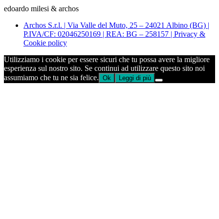
edoardo milesi & archos
Archos S.r.l. | Via Valle del Muto, 25 – 24021 Albino (BG) |
P.IVA/CF: 02046250169 | REA: BG – 258157 | Privacy &
Cookie policy
Utilizziamo i cookie per essere sicuri che tu possa avere la migliore
esperienza sul nostro sito. Se continui ad utilizzare questo sito noi
assumiamo che tu ne sia felice.
Ok
Leggi di più