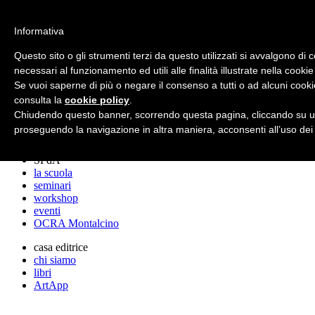
archos
Informativa
Questo sito o gli strumenti terzi da questo utilizzati si avvalgono di 
necessari al funzionamento ed utili alle finalità illustrate nella cookie
archos
Se vuoi saperne di più o negare il consenso a tutti o ad alcuni cooki
lo studio
progetti
consulta la
cookie policy
.
lectures
Chiudendo questo banner, scorrendo questa pagina, cliccando su un
premi
proseguendo la navigazione in altra maniera, acconsenti all’uso dei
stampa
SPdA
la scuola
seminari
workshop
eventi
OCRA Montalcino
casa editrice
chi siamo
libri
ArtApp