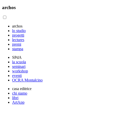
archos
archos
lo studio
progetti
lectures
premi
stampa
SPdA
la scuola
seminari
workshop
eventi
OCRA Montalcino
casa editrice
chi siamo
libri
ArtApp