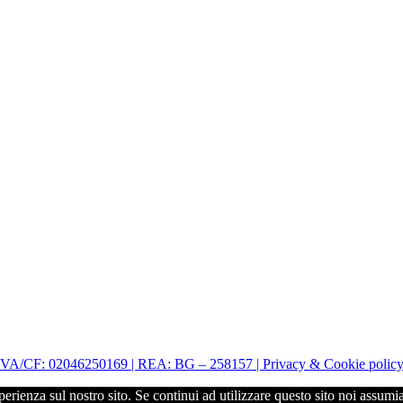
| P.IVA/CF: 02046250169 | REA: BG – 258157 | Privacy & Cookie polic
perienza sul nostro sito. Se continui ad utilizzare questo sito noi assumi