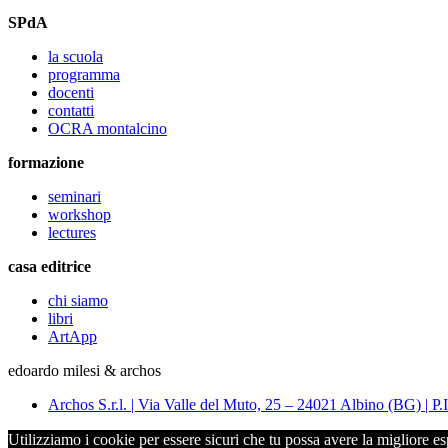
SPdA
la scuola
programma
docenti
contatti
OCRA montalcino
formazione
seminari
workshop
lectures
casa editrice
chi siamo
libri
ArtApp
edoardo milesi & archos
Archos S.r.l. | Via Valle del Muto, 25 – 24021 Albino (BG) 
Utilizziamo i cookie per essere sicuri che tu possa avere la migliore es