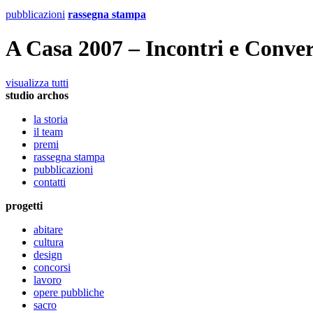
pubblicazioni
rassegna stampa
A Casa 2007 – Incontri e Conver
visualizza tutti
studio archos
la storia
il team
premi
rassegna stampa
pubblicazioni
contatti
progetti
abitare
cultura
design
concorsi
lavoro
opere pubbliche
sacro