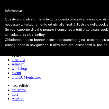
archos
Informativa
Questo sito o gli strumenti terzi da questo utilizzati si avvalgono di 
necessari al funzionamento ed utili alle finalità illustrate nella cookie
archos
Se vuoi saperne di più o negare il consenso a tutti o ad alcuni cooki
lo studio
progetti
consulta la
cookie policy
.
lectures
Chiudendo questo banner, scorrendo questa pagina, cliccando su un
premi
proseguendo la navigazione in altra maniera, acconsenti all’uso dei
stampa
SPdA
la scuola
seminari
workshop
eventi
OCRA Montalcino
casa editrice
chi siamo
libri
ArtApp