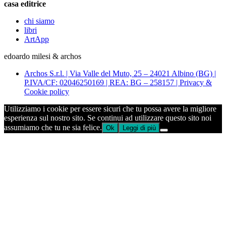
casa editrice
chi siamo
libri
ArtApp
edoardo milesi & archos
Archos S.r.l. | Via Valle del Muto, 25 – 24021 Albino (BG) |
P.IVA/CF: 02046250169 | REA: BG – 258157 | Privacy &
Cookie policy
Utilizziamo i cookie per essere sicuri che tu possa avere la migliore
esperienza sul nostro sito. Se continui ad utilizzare questo sito noi
assumiamo che tu ne sia felice.
Ok
Leggi di più