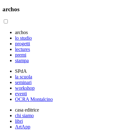
archos
archos
lo studio
progetti
lectures
premi
stampa
SPdA
la scuola
seminari
workshop
eventi
OCRA Montalcino
casa editrice
chi siamo
libri
ArtApp