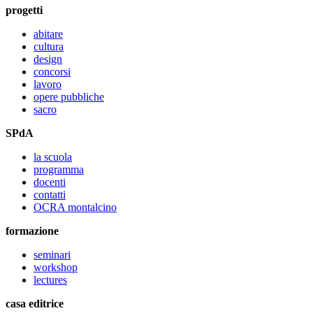
progetti
abitare
cultura
design
concorsi
lavoro
opere pubbliche
sacro
SPdA
la scuola
programma
docenti
contatti
OCRA montalcino
formazione
seminari
workshop
lectures
casa editrice