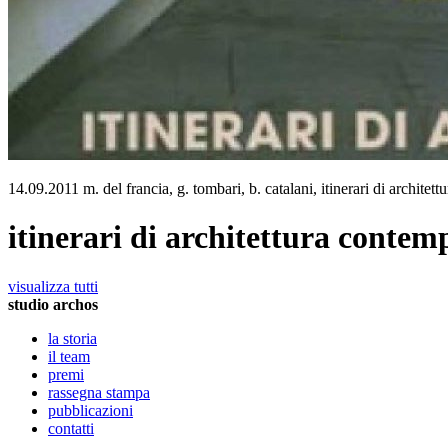
14.09.2011 m. del francia, g. tombari, b. catalani, itinerari di architet
itinerari di architettura conte
visualizza tutti
studio archos
la storia
il team
premi
rassegna stampa
pubblicazioni
contatti