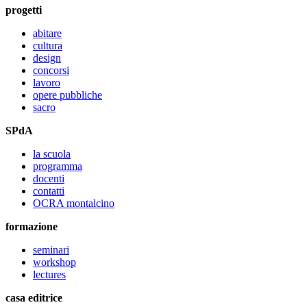
progetti
abitare
cultura
design
concorsi
lavoro
opere pubbliche
sacro
SPdA
la scuola
programma
docenti
contatti
OCRA montalcino
formazione
seminari
workshop
lectures
casa editrice