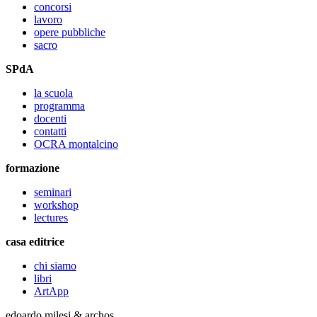
concorsi
lavoro
opere pubbliche
sacro
SPdA
la scuola
programma
docenti
contatti
OCRA montalcino
formazione
seminari
workshop
lectures
casa editrice
chi siamo
libri
ArtApp
edoardo milesi & archos