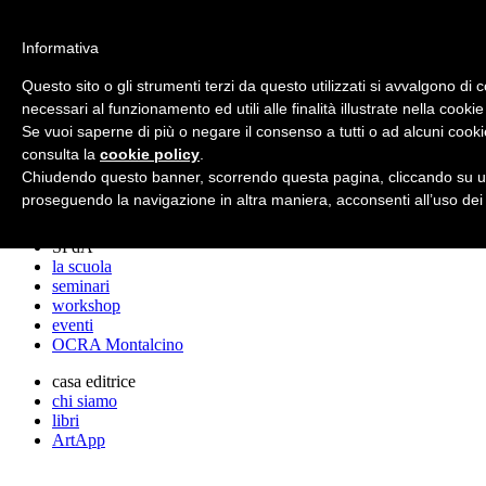
archos
Informativa
Questo sito o gli strumenti terzi da questo utilizzati si avvalgono di 
necessari al funzionamento ed utili alle finalità illustrate nella cookie
archos
Se vuoi saperne di più o negare il consenso a tutti o ad alcuni cooki
lo studio
progetti
consulta la
cookie policy
.
lectures
Chiudendo questo banner, scorrendo questa pagina, cliccando su un
premi
proseguendo la navigazione in altra maniera, acconsenti all’uso dei
stampa
SPdA
la scuola
seminari
workshop
eventi
OCRA Montalcino
casa editrice
chi siamo
libri
ArtApp