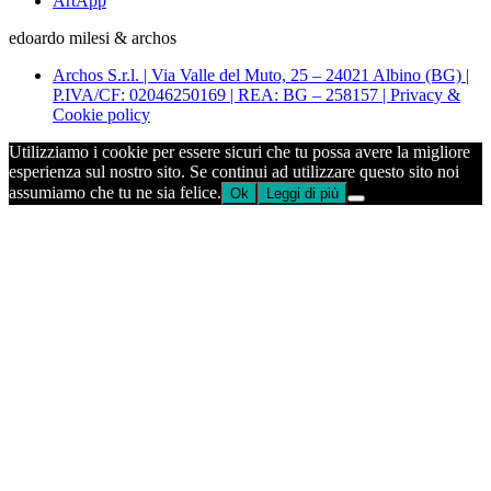
ArtApp
edoardo milesi & archos
Archos S.r.l. | Via Valle del Muto, 25 – 24021 Albino (BG) |
P.IVA/CF: 02046250169 | REA: BG – 258157 | Privacy &
Cookie policy
Utilizziamo i cookie per essere sicuri che tu possa avere la migliore
esperienza sul nostro sito. Se continui ad utilizzare questo sito noi
assumiamo che tu ne sia felice.
Ok
Leggi di più