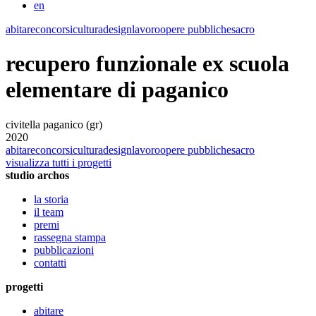
en
abitare
concorsi
cultura
design
lavoro
opere pubbliche
sacro
recupero funzionale ex scuola
elementare di paganico
civitella paganico (gr)
2020
abitare
concorsi
cultura
design
lavoro
opere pubbliche
sacro
visualizza tutti i progetti
studio archos
la storia
il team
premi
rassegna stampa
pubblicazioni
contatti
progetti
abitare