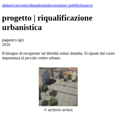
abitare
concorsi
cultura
design
lavoro
opere pubbliche
sacro
progetto | riqualificazione
urbanistica
paganico (gr)
2016
Il bisogno di recuperare un’identità ormai sbiadita. Si riparte dal cuor
importanza al piccolo centro urbano.
© archivio archos