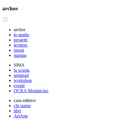
archos
archos
lo studio
progetti
lectures
premi
stampa
SPdA
la scuola
seminari
workshop
eventi
OCRA Montalcino
casa editrice
chi siamo
libri
ArtApp