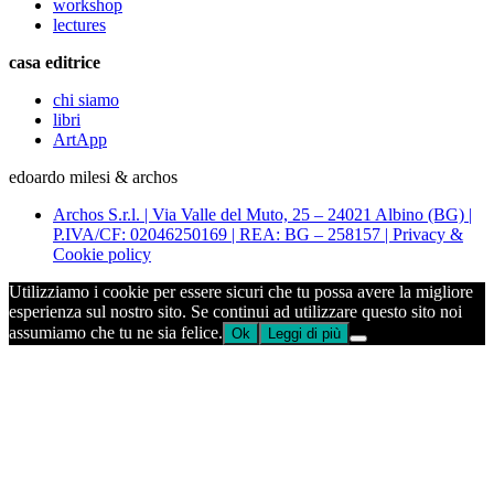
workshop
lectures
casa editrice
chi siamo
libri
ArtApp
edoardo milesi & archos
Archos S.r.l. | Via Valle del Muto, 25 – 24021 Albino (BG) |
P.IVA/CF: 02046250169 | REA: BG – 258157 | Privacy &
Cookie policy
Utilizziamo i cookie per essere sicuri che tu possa avere la migliore
esperienza sul nostro sito. Se continui ad utilizzare questo sito noi
assumiamo che tu ne sia felice.
Ok
Leggi di più