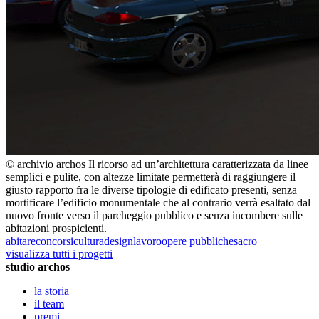
© archivio archos
Il ricorso ad un’architettura caratterizzata da linee
semplici e pulite, con altezze limitate permetterà di raggiungere il
giusto rapporto fra le diverse tipologie di edificato presenti, senza
mortificare l’edificio monumentale che al contrario verrà esaltato dal
nuovo fronte verso il parcheggio pubblico e senza incombere sulle
abitazioni prospicienti.
abitare
concorsi
cultura
design
lavoro
opere pubbliche
sacro
visualizza tutti i progetti
studio archos
la storia
il team
premi