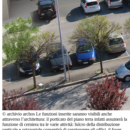
© archivio archos
Le funzioni inserite saranno visibili anche
attraverso l’architettura: il porticato del piano terra infatti assumerà la
funzione di cerniera tra le varie attività: fulcro della distribuzione
verticale e orizzontale consentirà di raggiungere gli uffici, il foyer