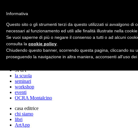
archos
Informativa
Questo sito o gli strumenti terzi da questo utilizzati si avvalgono di 
necessari al funzionamento ed utili alle finalità illustrate nella cookie
archos
Se vuoi saperne di più o negare il consenso a tutti o ad alcuni cooki
lo studio
progetti
consulta la
cookie policy
.
lectures
Chiudendo questo banner, scorrendo questa pagina, cliccando su un
premi
proseguendo la navigazione in altra maniera, acconsenti all’uso dei
stampa
SPdA
la scuola
seminari
workshop
eventi
OCRA Montalcino
casa editrice
chi siamo
libri
ArtApp