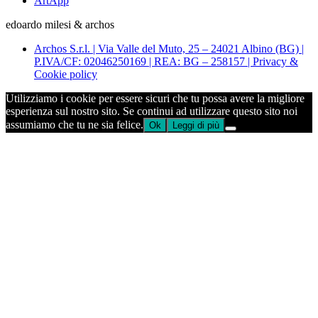
ArtApp
edoardo milesi & archos
Archos S.r.l. | Via Valle del Muto, 25 – 24021 Albino (BG) |
P.IVA/CF: 02046250169 | REA: BG – 258157 | Privacy &
Cookie policy
Utilizziamo i cookie per essere sicuri che tu possa avere la migliore
esperienza sul nostro sito. Se continui ad utilizzare questo sito noi
assumiamo che tu ne sia felice.
Ok
Leggi di più