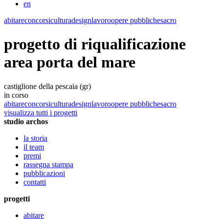
en
abitare
concorsi
cultura
design
lavoro
opere pubbliche
sacro
progetto di riqualificazione
area porta del mare
castiglione della pescaia (gr)
in corso
abitare
concorsi
cultura
design
lavoro
opere pubbliche
sacro
visualizza tutti i progetti
studio archos
la storia
il team
premi
rassegna stampa
pubblicazioni
contatti
progetti
abitare