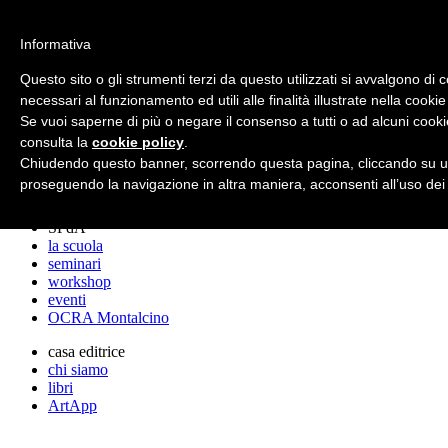
archos
Informativa
Questo sito o gli strumenti terzi da questo utilizzati si avvalgono di 
necessari al funzionamento ed utili alle finalità illustrate nella cookie
archos
Se vuoi saperne di più o negare il consenso a tutti o ad alcuni cooki
lo studio
progetti
consulta la
cookie policy
.
lectures
Chiudendo questo banner, scorrendo questa pagina, cliccando su un
premi
proseguendo la navigazione in altra maniera, acconsenti all’uso dei
stampa
SPdA
la scuola
seminari
workshop
eventi
OCRA Montalcino
casa editrice
chi siamo
libri
ArtApp