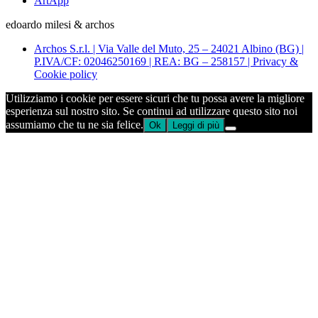
ArtApp
edoardo milesi & archos
Archos S.r.l. | Via Valle del Muto, 25 – 24021 Albino (BG) |
P.IVA/CF: 02046250169 | REA: BG – 258157 | Privacy &
Cookie policy
Utilizziamo i cookie per essere sicuri che tu possa avere la migliore
esperienza sul nostro sito. Se continui ad utilizzare questo sito noi
assumiamo che tu ne sia felice.
Ok
Leggi di più