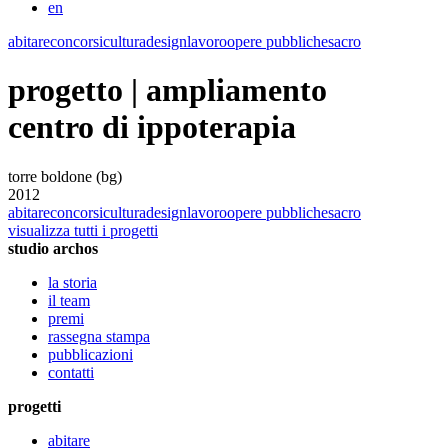
en
abitare
concorsi
cultura
design
lavoro
opere pubbliche
sacro
progetto | ampliamento
centro di ippoterapia
torre boldone (bg)
2012
abitare
concorsi
cultura
design
lavoro
opere pubbliche
sacro
visualizza tutti i progetti
studio archos
la storia
il team
premi
rassegna stampa
pubblicazioni
contatti
progetti
abitare