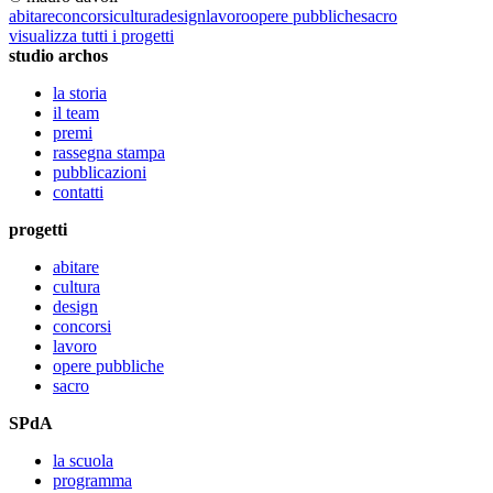
abitare
concorsi
cultura
design
lavoro
opere pubbliche
sacro
visualizza tutti i progetti
studio archos
la storia
il team
premi
rassegna stampa
pubblicazioni
contatti
progetti
abitare
cultura
design
concorsi
lavoro
opere pubbliche
sacro
SPdA
la scuola
programma