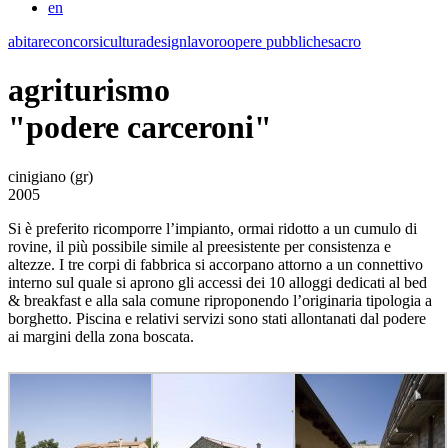
en
abitare
concorsi
cultura
design
lavoro
opere pubbliche
sacro
agriturismo
"podere carceroni"
cinigiano (gr)
2005
Si è preferito ricomporre l’impianto, ormai ridotto a un cumulo di
rovine, il più possibile simile al preesistente per consistenza e
altezze. I tre corpi di fabbrica si accorpano attorno a un connettivo
interno sul quale si aprono gli accessi dei 10 alloggi dedicati al bed
& breakfast e alla sala comune riproponendo l’originaria tipologia a
borghetto. Piscina e relativi servizi sono stati allontanati dal podere
ai margini della zona boscata.