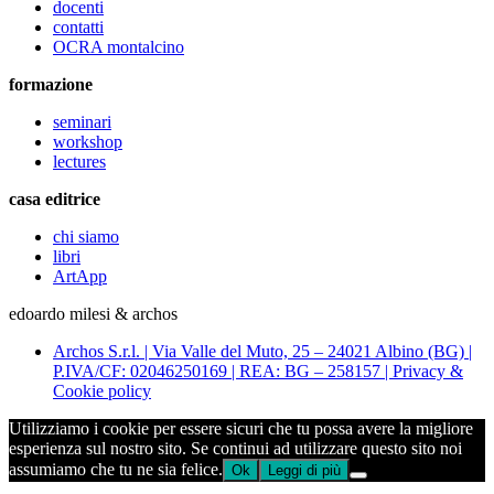
docenti
contatti
OCRA montalcino
formazione
seminari
workshop
lectures
casa editrice
chi siamo
libri
ArtApp
edoardo milesi & archos
Archos S.r.l. | Via Valle del Muto, 25 – 24021 Albino (BG) |
P.IVA/CF: 02046250169 | REA: BG – 258157 | Privacy &
Cookie policy
Utilizziamo i cookie per essere sicuri che tu possa avere la migliore
esperienza sul nostro sito. Se continui ad utilizzare questo sito noi
assumiamo che tu ne sia felice.
Ok
Leggi di più