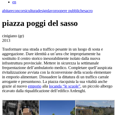
en
abitare
concorsi
cultura
design
lavoro
opere pubbliche
sacro
piazza poggi del sasso
cinigiano (gr)
2013
Trasformare una strada a traffico pesante in un luogo di sosta e
aggregazione. Dare identità a un’area che impropriamente ha
sostituito il centro storico inesorabilmente isolato dalla nuova
infrastruttura provinciale. Mettere in sicurezza la settimanale
frequentazione dell’ambulatorio medico. Completare quell’auspicata
rivitalizzazione avviata con la riconversione della scuola elementare
in emporio alimentare. Dissuadere la dittatura di un traffico carrale
arrogante e presuntuoso. La piazza riacquista la sua vitalità anche
grazie al nuovo
emporio
alla
locanda “le scuole”
, un piccolo albergo
ricavato dalla riqualificazione dell’edifico Ardenghi.