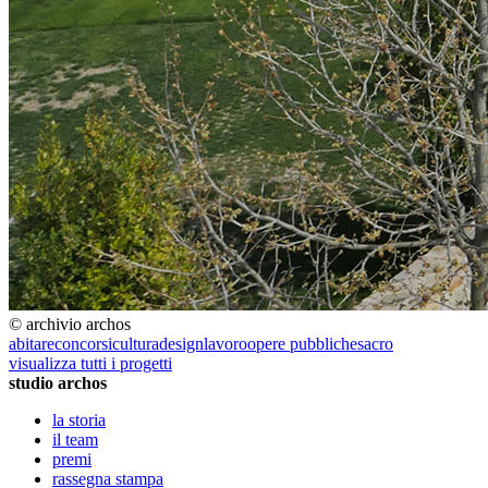
© archivio archos
abitare
concorsi
cultura
design
lavoro
opere pubbliche
sacro
visualizza tutti i progetti
studio archos
la storia
il team
premi
rassegna stampa