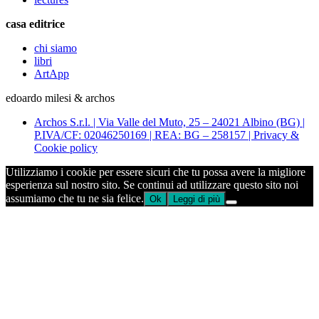
casa editrice
chi siamo
libri
ArtApp
edoardo milesi & archos
Archos S.r.l. | Via Valle del Muto, 25 – 24021 Albino (BG) |
P.IVA/CF: 02046250169 | REA: BG – 258157 | Privacy &
Cookie policy
Utilizziamo i cookie per essere sicuri che tu possa avere la migliore
esperienza sul nostro sito. Se continui ad utilizzare questo sito noi
assumiamo che tu ne sia felice.
Ok
Leggi di più