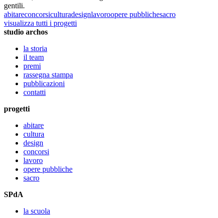
gentili.
abitare
concorsi
cultura
design
lavoro
opere pubbliche
sacro
visualizza tutti i progetti
studio archos
la storia
il team
premi
rassegna stampa
pubblicazioni
contatti
progetti
abitare
cultura
design
concorsi
lavoro
opere pubbliche
sacro
SPdA
la scuola