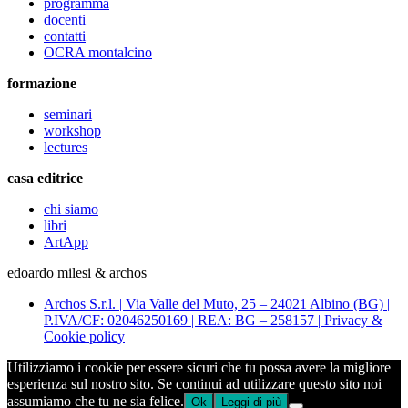
programma
docenti
contatti
OCRA montalcino
formazione
seminari
workshop
lectures
casa editrice
chi siamo
libri
ArtApp
edoardo milesi & archos
Archos S.r.l. | Via Valle del Muto, 25 – 24021 Albino (BG) |
P.IVA/CF: 02046250169 | REA: BG – 258157 | Privacy &
Cookie policy
Utilizziamo i cookie per essere sicuri che tu possa avere la migliore
esperienza sul nostro sito. Se continui ad utilizzare questo sito noi
assumiamo che tu ne sia felice.
Ok
Leggi di più