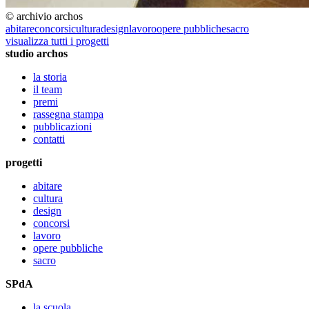
© archivio archos
abitare
concorsi
cultura
design
lavoro
opere pubbliche
sacro
visualizza tutti i progetti
studio archos
la storia
il team
premi
rassegna stampa
pubblicazioni
contatti
progetti
abitare
cultura
design
concorsi
lavoro
opere pubbliche
sacro
SPdA
la scuola