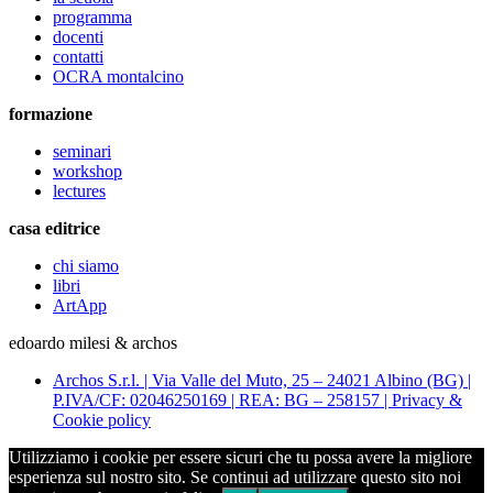
programma
docenti
contatti
OCRA montalcino
formazione
seminari
workshop
lectures
casa editrice
chi siamo
libri
ArtApp
edoardo milesi & archos
Archos S.r.l. | Via Valle del Muto, 25 – 24021 Albino (BG) |
P.IVA/CF: 02046250169 | REA: BG – 258157 | Privacy &
Cookie policy
Utilizziamo i cookie per essere sicuri che tu possa avere la migliore
esperienza sul nostro sito. Se continui ad utilizzare questo sito noi