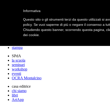
archos
Informativa
Questo sito o gli strumenti terzi da questo utilizzati si av
policy. Se vuoi saperne di più o negare il consenso a tut
archos
Chiudendo questo banner, scorrendo questa pagina, clic
lo studio
progetti
dei cookie.
lectures
premi
stampa
SPdA
la scuola
seminari
workshop
eventi
OCRA Montalcino
casa editrice
chi siamo
libri
ArtApp