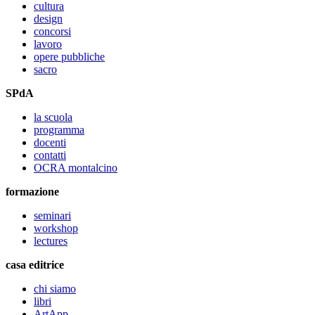
cultura
design
concorsi
lavoro
opere pubbliche
sacro
SPdA
la scuola
programma
docenti
contatti
OCRA montalcino
formazione
seminari
workshop
lectures
casa editrice
chi siamo
libri
ArtApp