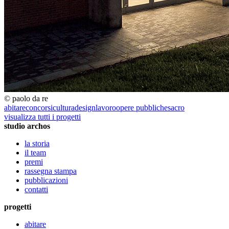
© paolo da re
abitare
concorsi
cultura
design
lavoro
opere pubbliche
sacro
visualizza tutti i progetti
studio archos
la storia
il team
premi
rassegna stampa
pubblicazioni
contatti
progetti
abitare