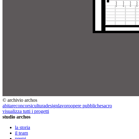
© archivio archos
abitare
concorsi
cultura
design
lavoro
opere pubbliche
sacro
visualizza tutti i progetti
studio archos
la storia
il team
premi