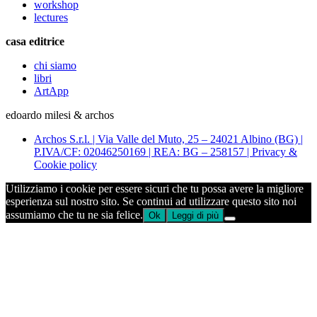
workshop
lectures
casa editrice
chi siamo
libri
ArtApp
edoardo milesi & archos
Archos S.r.l. | Via Valle del Muto, 25 – 24021 Albino (BG) |
P.IVA/CF: 02046250169 | REA: BG – 258157 | Privacy &
Cookie policy
Utilizziamo i cookie per essere sicuri che tu possa avere la migliore
esperienza sul nostro sito. Se continui ad utilizzare questo sito noi
assumiamo che tu ne sia felice.
Ok
Leggi di più