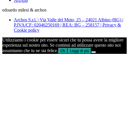
ArtApp
edoardo milesi & archos
Archos S.r.l. | Via Valle del Muto, 25 – 24021 Albino (BG) |
P.IVA/CF: 02046250169 | REA: BG – 258157 | Privacy &
Cookie policy
Utilizziamo i cookie per essere sicuri che tu possa avere la migliore
esperienza sul nostro sito. Se continui ad utilizzare questo sito noi
assumiamo che tu ne sia felice.
Ok
Leggi di più