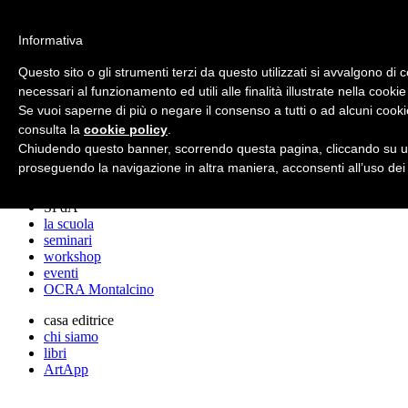
archos
Informativa
Questo sito o gli strumenti terzi da questo utilizzati si avvalgono di 
necessari al funzionamento ed utili alle finalità illustrate nella cookie
archos
Se vuoi saperne di più o negare il consenso a tutti o ad alcuni cooki
lo studio
progetti
consulta la
cookie policy
.
lectures
Chiudendo questo banner, scorrendo questa pagina, cliccando su un
premi
proseguendo la navigazione in altra maniera, acconsenti all’uso dei
stampa
SPdA
la scuola
seminari
workshop
eventi
OCRA Montalcino
casa editrice
chi siamo
libri
ArtApp