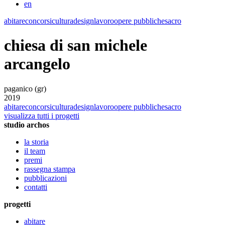
en
abitare
concorsi
cultura
design
lavoro
opere pubbliche
sacro
chiesa di san michele
arcangelo
paganico (gr)
2019
abitare
concorsi
cultura
design
lavoro
opere pubbliche
sacro
visualizza tutti i progetti
studio archos
la storia
il team
premi
rassegna stampa
pubblicazioni
contatti
progetti
abitare