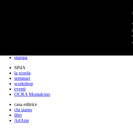
archos
archos
lo studio
progetti
lectures
premi
stampa
SPdA
la scuola
seminari
workshop
eventi
OCRA Montalcino
casa editrice
chi siamo
libri
ArtApp