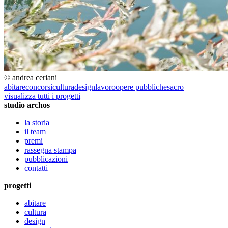
© andrea ceriani
abitare
concorsi
cultura
design
lavoro
opere pubbliche
sacro
visualizza tutti i progetti
studio archos
la storia
il team
premi
rassegna stampa
pubblicazioni
contatti
progetti
abitare
cultura
design