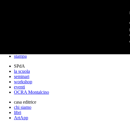
archos
archos
lo studio
progetti
lectures
premi
stampa
SPdA
la scuola
seminari
workshop
eventi
OCRA Montalcino
casa editrice
chi siamo
libri
ArtApp