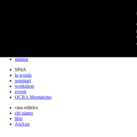
archos
archos
lo studio
progetti
lectures
premi
stampa
SPdA
la scuola
seminari
workshop
eventi
OCRA Montalcino
casa editrice
chi siamo
libri
ArtApp