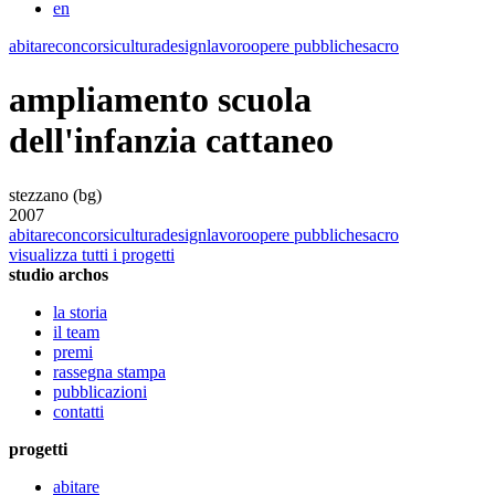
en
abitare
concorsi
cultura
design
lavoro
opere pubbliche
sacro
ampliamento scuola
dell'infanzia cattaneo
stezzano (bg)
2007
abitare
concorsi
cultura
design
lavoro
opere pubbliche
sacro
visualizza tutti i progetti
studio archos
la storia
il team
premi
rassegna stampa
pubblicazioni
contatti
progetti
abitare