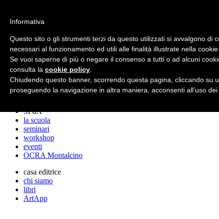
archos
Informativa
Questo sito o gli strumenti terzi da questo utilizzati si avvalgono di 
necessari al funzionamento ed utili alle finalità illustrate nella cookie
archos
Se vuoi saperne di più o negare il consenso a tutti o ad alcuni cooki
lo studio
progetti
consulta la
cookie policy
.
lectures
Chiudendo questo banner, scorrendo questa pagina, cliccando su un
premi
proseguendo la navigazione in altra maniera, acconsenti all’uso dei
stampa
SPdA
la scuola
seminari
workshop
eventi
OCRA Montalcino
casa editrice
chi siamo
libri
ArtApp