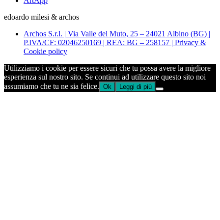
ArtApp
edoardo milesi & archos
Archos S.r.l. | Via Valle del Muto, 25 – 24021 Albino (BG) |
P.IVA/CF: 02046250169 | REA: BG – 258157 | Privacy &
Cookie policy
Utilizziamo i cookie per essere sicuri che tu possa avere la migliore
esperienza sul nostro sito. Se continui ad utilizzare questo sito noi
assumiamo che tu ne sia felice.
Ok
Leggi di più