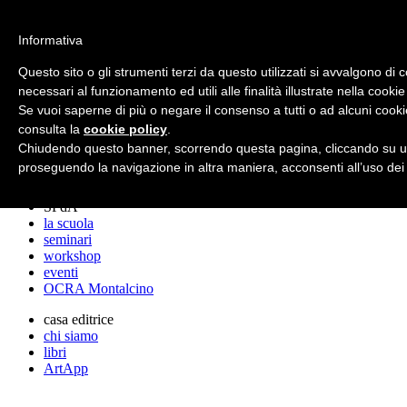
archos
Informativa
Questo sito o gli strumenti terzi da questo utilizzati si avvalgono di 
necessari al funzionamento ed utili alle finalità illustrate nella cookie
archos
Se vuoi saperne di più o negare il consenso a tutti o ad alcuni cooki
lo studio
progetti
consulta la
cookie policy
.
lectures
Chiudendo questo banner, scorrendo questa pagina, cliccando su un
premi
proseguendo la navigazione in altra maniera, acconsenti all’uso dei
stampa
SPdA
la scuola
seminari
workshop
eventi
OCRA Montalcino
casa editrice
chi siamo
libri
ArtApp