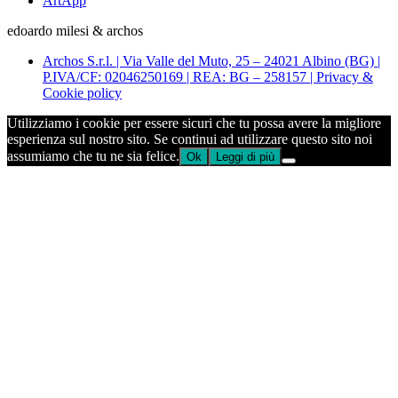
ArtApp
edoardo milesi & archos
Archos S.r.l. | Via Valle del Muto, 25 – 24021 Albino (BG) |
P.IVA/CF: 02046250169 | REA: BG – 258157 | Privacy &
Cookie policy
Utilizziamo i cookie per essere sicuri che tu possa avere la migliore
esperienza sul nostro sito. Se continui ad utilizzare questo sito noi
assumiamo che tu ne sia felice.
Ok
Leggi di più