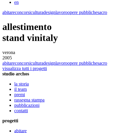
en
abitare
concorsi
cultura
design
lavoro
opere pubbliche
sacro
allestimento
stand vinitaly
verona
2005
abitare
concorsi
cultura
design
lavoro
opere pubbliche
sacro
visualizza tutti i progetti
studio archos
la storia
il team
premi
rassegna stampa
pubblicazioni
contatti
progetti
abitare