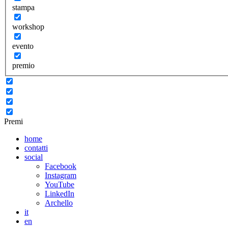
stampa
workshop
evento
premio
Premi
home
contatti
social
Facebook
Instagram
YouTube
LinkedIn
Archello
it
en