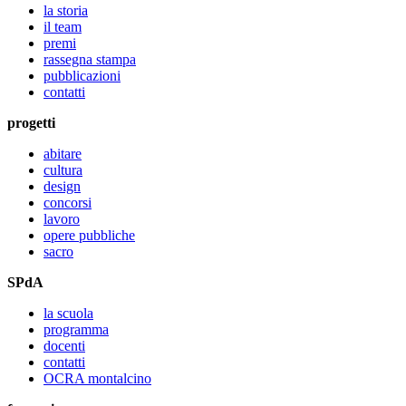
la storia
il team
premi
rassegna stampa
pubblicazioni
contatti
progetti
abitare
cultura
design
concorsi
lavoro
opere pubbliche
sacro
SPdA
la scuola
programma
docenti
contatti
OCRA montalcino