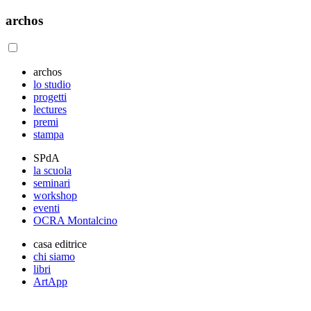
archos
archos
lo studio
progetti
lectures
premi
stampa
SPdA
la scuola
seminari
workshop
eventi
OCRA Montalcino
casa editrice
chi siamo
libri
ArtApp