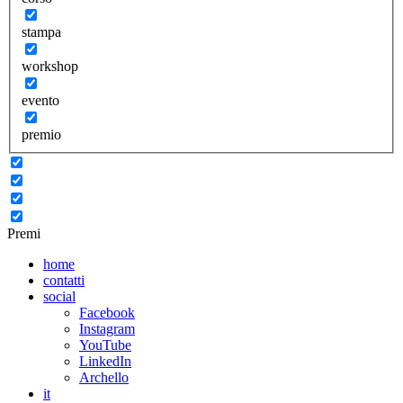
stampa
workshop
evento
premio
Premi
home
contatti
social
Facebook
Instagram
YouTube
LinkedIn
Archello
it