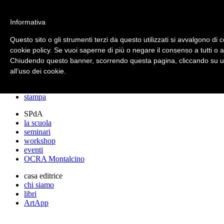
archos
Informativa
Questo sito o gli strumenti terzi da questo utilizzati si avvalgono di c
cookie policy. Se vuoi saperne di più o negare il consenso a tutti o 
archos
Chiudendo questo banner, scorrendo questa pagina, cliccando su un
lo studio
progetti
all’uso dei cookie.
lectures
premi
stampa
SPdA
la scuola
seminari
workshop
eventi
OCRA Montalcino
casa editrice
chi siamo
libri
ArtApp