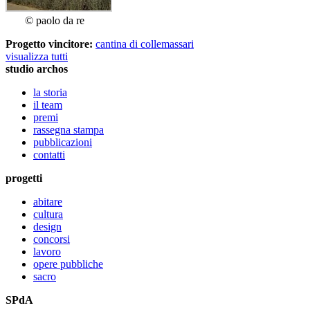
© paolo da re
Progetto vincitore:
cantina di collemassari
visualizza tutti
studio archos
la storia
il team
premi
rassegna stampa
pubblicazioni
contatti
progetti
abitare
cultura
design
concorsi
lavoro
opere pubbliche
sacro
SPdA