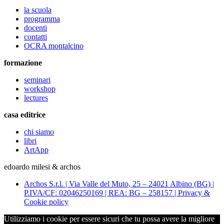
la scuola
programma
docenti
contatti
OCRA montalcino
formazione
seminari
workshop
lectures
casa editrice
chi siamo
libri
ArtApp
edoardo milesi & archos
Archos S.r.l. | Via Valle del Muto, 25 – 24021 Albino (BG) |
P.IVA/CF: 02046250169 | REA: BG – 258157 | Privacy &
Cookie policy
Utilizziamo i cookie per essere sicuri che tu possa avere la migliore