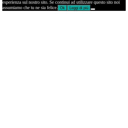
esperienza sul nostro sito. Se continui ad utilizzare questo sito noi
assumiamo che tu ne sia felice.
Ok
Leggi di più