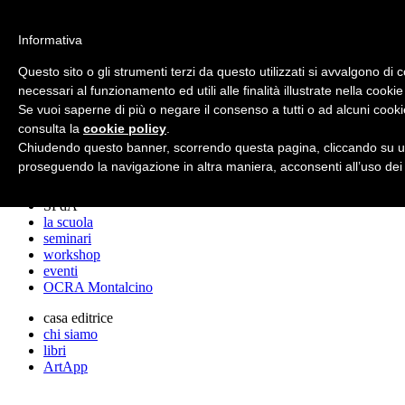
archos
Informativa
Questo sito o gli strumenti terzi da questo utilizzati si avvalgono di 
necessari al funzionamento ed utili alle finalità illustrate nella cookie
archos
Se vuoi saperne di più o negare il consenso a tutti o ad alcuni cooki
lo studio
progetti
consulta la
cookie policy
.
lectures
Chiudendo questo banner, scorrendo questa pagina, cliccando su un
premi
proseguendo la navigazione in altra maniera, acconsenti all’uso dei
stampa
SPdA
la scuola
seminari
workshop
eventi
OCRA Montalcino
casa editrice
chi siamo
libri
ArtApp