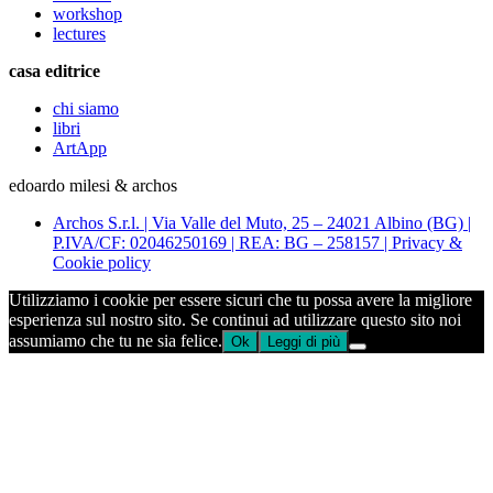
workshop
lectures
casa editrice
chi siamo
libri
ArtApp
edoardo milesi & archos
Archos S.r.l. | Via Valle del Muto, 25 – 24021 Albino (BG) |
P.IVA/CF: 02046250169 | REA: BG – 258157 | Privacy &
Cookie policy
Utilizziamo i cookie per essere sicuri che tu possa avere la migliore
esperienza sul nostro sito. Se continui ad utilizzare questo sito noi
assumiamo che tu ne sia felice.
Ok
Leggi di più