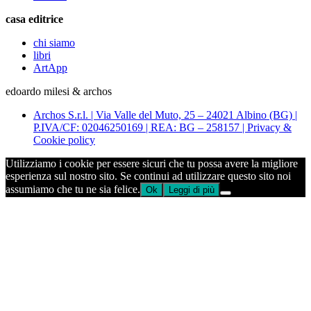
casa editrice
chi siamo
libri
ArtApp
edoardo milesi & archos
Archos S.r.l. | Via Valle del Muto, 25 – 24021 Albino (BG) |
P.IVA/CF: 02046250169 | REA: BG – 258157 | Privacy &
Cookie policy
Utilizziamo i cookie per essere sicuri che tu possa avere la migliore
esperienza sul nostro sito. Se continui ad utilizzare questo sito noi
assumiamo che tu ne sia felice.
Ok
Leggi di più