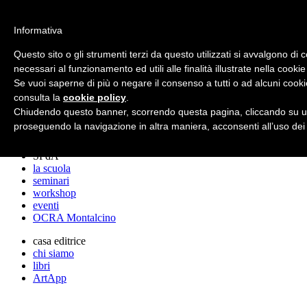
archos
Informativa
Questo sito o gli strumenti terzi da questo utilizzati si avvalgono di 
necessari al funzionamento ed utili alle finalità illustrate nella cookie
archos
Se vuoi saperne di più o negare il consenso a tutti o ad alcuni cooki
lo studio
progetti
consulta la
cookie policy
.
lectures
Chiudendo questo banner, scorrendo questa pagina, cliccando su un
premi
proseguendo la navigazione in altra maniera, acconsenti all’uso dei
stampa
SPdA
la scuola
seminari
workshop
eventi
OCRA Montalcino
casa editrice
chi siamo
libri
ArtApp