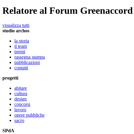
Relatore al Forum Greenaccord 
visualizza tutti
studio archos
la storia
il team
premi
rassegna stampa
pubblicazioni
contatti
progetti
abitare
cultura
design
concorsi
lavoro
opere pubbliche
sacro
SPdA