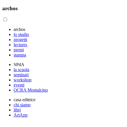
archos
archos
lo studio
progetti
lectures
premi
stampa
SPdA
la scuola
seminari
workshop
eventi
OCRA Montalcino
casa editrice
chi siamo
libri
ArtApp