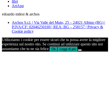
libri
ArtApp
edoardo milesi & archos
Archos S.r.l. | Via Valle del Muto, 25 – 24021 Albino (BG) |
P.IVA/CF: 02046250169 | REA: BG – 258157 | Privacy &
Cookie policy
Utilizziamo i cookie per essere sicuri che tu possa avere la migliore
esperienza sul nostro sito. Se continui ad utilizzare questo sito noi
assumiamo che tu ne sia felice.
Ok
Leggi di più