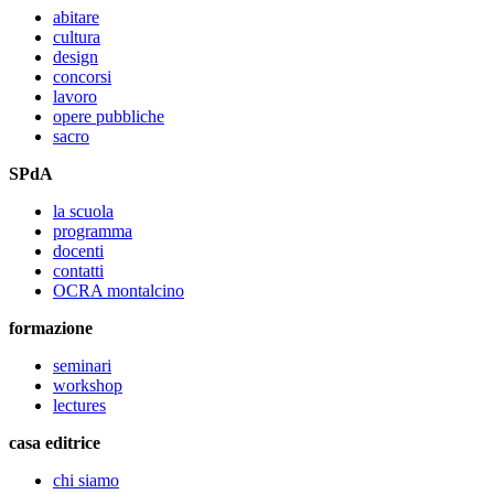
abitare
cultura
design
concorsi
lavoro
opere pubbliche
sacro
SPdA
la scuola
programma
docenti
contatti
OCRA montalcino
formazione
seminari
workshop
lectures
casa editrice
chi siamo