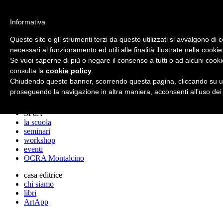
archos
Informativa
Questo sito o gli strumenti terzi da questo utilizzati si avvalgono di 
necessari al funzionamento ed utili alle finalità illustrate nella cookie
archos
Se vuoi saperne di più o negare il consenso a tutti o ad alcuni cooki
lo studio
progetti
consulta la
cookie policy
.
lectures
Chiudendo questo banner, scorrendo questa pagina, cliccando su un
premi
proseguendo la navigazione in altra maniera, acconsenti all’uso dei
stampa
SPdA
la scuola
seminari
workshop
eventi
OCRA Montalcino
casa editrice
chi siamo
libri
ArtApp