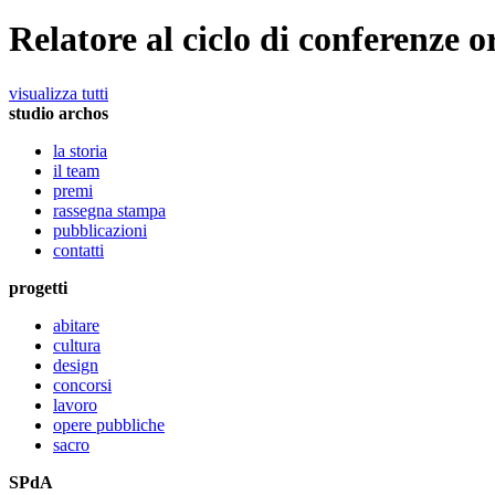
Relatore al ciclo di conferenze
visualizza tutti
studio archos
la storia
il team
premi
rassegna stampa
pubblicazioni
contatti
progetti
abitare
cultura
design
concorsi
lavoro
opere pubbliche
sacro
SPdA