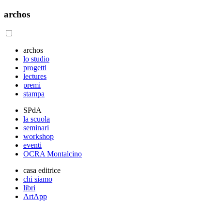
archos
archos
lo studio
progetti
lectures
premi
stampa
SPdA
la scuola
seminari
workshop
eventi
OCRA Montalcino
casa editrice
chi siamo
libri
ArtApp