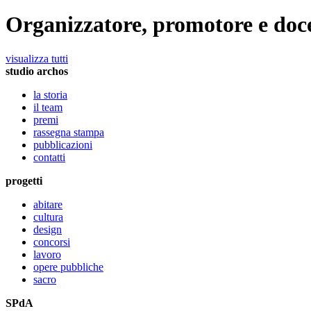
Organizzatore, promotore e do
visualizza tutti
studio archos
la storia
il team
premi
rassegna stampa
pubblicazioni
contatti
progetti
abitare
cultura
design
concorsi
lavoro
opere pubbliche
sacro
SPdA