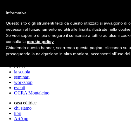
archos
Informativa
Questo sito o gli strumenti terzi da questo utilizzati si avvalgono di 
necessari al funzionamento ed utili alle finalità illustrate nella cookie
archos
Se vuoi saperne di più o negare il consenso a tutti o ad alcuni cooki
lo studio
progetti
consulta la
cookie policy
.
lectures
Chiudendo questo banner, scorrendo questa pagina, cliccando su un
premi
proseguendo la navigazione in altra maniera, acconsenti all’uso dei
stampa
SPdA
la scuola
seminari
workshop
eventi
OCRA Montalcino
casa editrice
chi siamo
libri
ArtApp