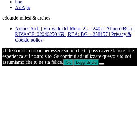
libri
ArtApp
edoardo milesi & archos
Archos S.r.l. | Via Valle del Muto, 25 – 24021 Albino (BG) |
P.IVA/CF: 02046250169 | REA: BG – 258157 | Privacy &
Cookie policy
Utilizziamo i cookie per essere sicuri che tu possa avere la migliore
esperienza sul nostro sito. Se continui ad utilizzare questo sito noi
assumiamo che tu ne sia felice.
Ok
Leggi di più