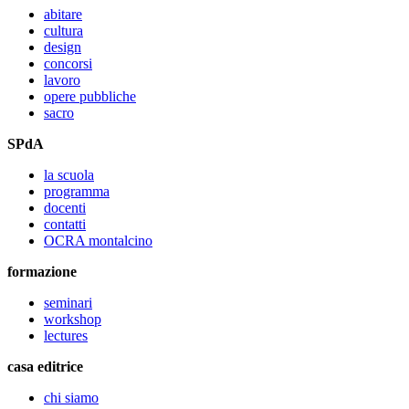
abitare
cultura
design
concorsi
lavoro
opere pubbliche
sacro
SPdA
la scuola
programma
docenti
contatti
OCRA montalcino
formazione
seminari
workshop
lectures
casa editrice
chi siamo