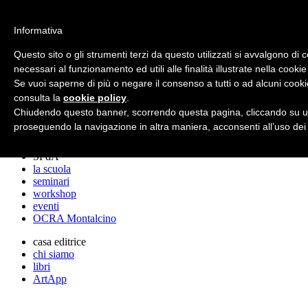
archos
Informativa
Questo sito o gli strumenti terzi da questo utilizzati si avvalgono di 
necessari al funzionamento ed utili alle finalità illustrate nella cookie
archos
Se vuoi saperne di più o negare il consenso a tutti o ad alcuni cooki
lo studio
progetti
consulta la
cookie policy
.
lectures
Chiudendo questo banner, scorrendo questa pagina, cliccando su un
premi
proseguendo la navigazione in altra maniera, acconsenti all’uso dei
stampa
SPdA
la scuola
seminari
workshop
eventi
OCRA Montalcino
casa editrice
chi siamo
libri
ArtApp