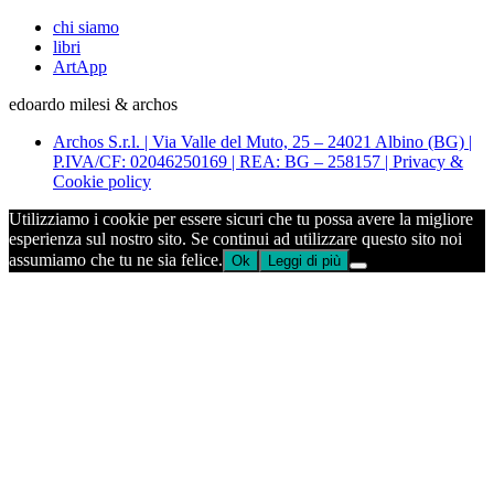
chi siamo
libri
ArtApp
edoardo milesi & archos
Archos S.r.l. | Via Valle del Muto, 25 – 24021 Albino (BG) |
P.IVA/CF: 02046250169 | REA: BG – 258157 | Privacy &
Cookie policy
Utilizziamo i cookie per essere sicuri che tu possa avere la migliore
esperienza sul nostro sito. Se continui ad utilizzare questo sito noi
assumiamo che tu ne sia felice.
Ok
Leggi di più