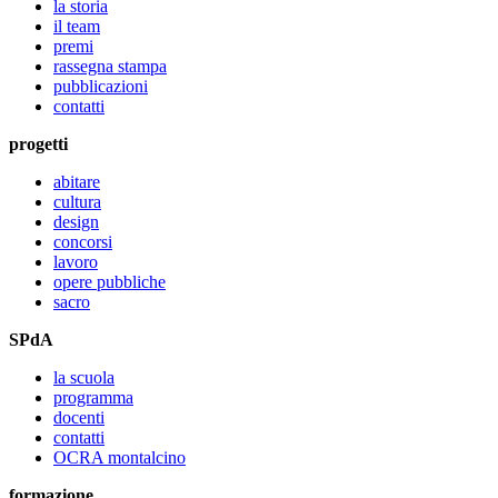
la storia
il team
premi
rassegna stampa
pubblicazioni
contatti
progetti
abitare
cultura
design
concorsi
lavoro
opere pubbliche
sacro
SPdA
la scuola
programma
docenti
contatti
OCRA montalcino
formazione