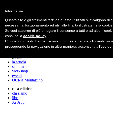
archos
Informativa
Questo sito o gli strumenti terzi da questo utilizzati si avvalgono di 
necessari al funzionamento ed utili alle finalità illustrate nella cookie
archos
Se vuoi saperne di più o negare il consenso a tutti o ad alcuni cooki
lo studio
progetti
consulta la
cookie policy
.
lectures
Chiudendo questo banner, scorrendo questa pagina, cliccando su un
premi
proseguendo la navigazione in altra maniera, acconsenti all’uso dei
stampa
SPdA
la scuola
seminari
workshop
eventi
OCRA Montalcino
casa editrice
chi siamo
libri
ArtApp