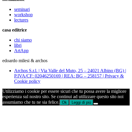
seminari
workshop
lectures
casa editrice
chi siamo
libri
ArtApp
edoardo milesi & archos
Archos S.r.l. | Via Valle del Muto, 25 – 24021 Albino (BG) |
P.IVA/CF: 02046250169 | REA: BG – 258157 | Privacy &
Cookie policy
Utilizziamo i cookie per essere sicuri che tu possa avere la migliore
esperienza sul nostro sito. Se continui ad utilizzare questo sito noi
assumiamo che tu ne sia felice.
Ok
Leggi di più