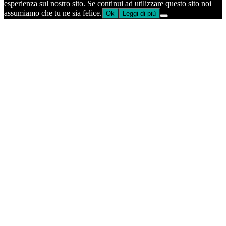
esperienza sul nostro sito. Se continui ad utilizzare questo sito noi
assumiamo che tu ne sia felice.
Ok
Leggi di più