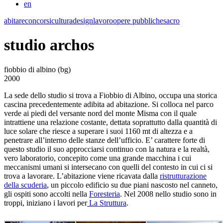
en
abitare
concorsi
cultura
design
lavoro
opere pubbliche
sacro
studio archos
fiobbio di albino (bg)
2000
La sede dello studio si trova a Fiobbio di Albino, occupa una storica
cascina precedentemente adibita ad abitazione. Si colloca nel parco
verde ai piedi del versante nord del monte Misma con il quale
intrattiene una relazione costante, dettata soprattutto dalla quantità di
luce solare che riesce a superare i suoi 1160 mt di altezza e a
penetrare all’interno delle stanze dell’ufficio. E’ carattere forte di
questo studio il suo approcciarsi continuo con la natura e la realtà,
vero laboratorio, concepito come una grande macchina i cui
meccanismi umani si intersecano con quelli del contesto in cui ci si
trova a lavorare. L’abitazione viene ricavata dalla
ristrutturazione
della scuderia
, un piccolo edificio su due piani nascosto nel canneto,
gli ospiti sono accolti nella
Foresteria
. Nel 2008 nello studio sono in
troppi, iniziano i lavori per
La Struttura
.