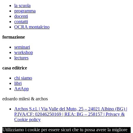
la scuola
programma
docenti
contatti
OCRA montalcino
formazione
seminari
workshop
lectures
casa editrice
chi siamo
libri
ArtApp
edoardo milesi & archos
Archos S.r.l. | Via Valle del Muto, 25 – 24021 Albino (BG) |
P.IVA/CF: 02046250169 | REA: BG – 258157 | Privacy &
Cookie policy
Utilizziamo i cookie per essere sicuri che tu possa avere la migliore