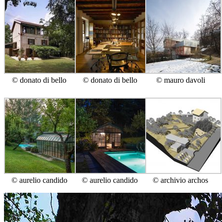
© donato di bello
© donato di bello
© mauro davoli
© aurelio candido
© aurelio candido
© archivio archos