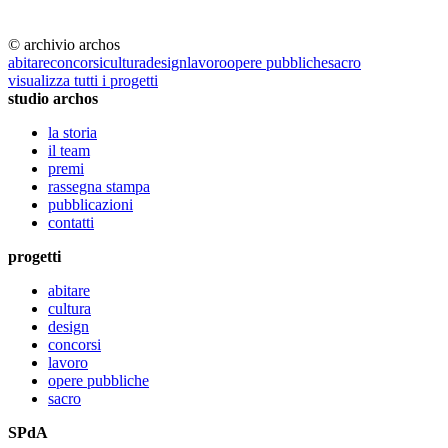
© archivio archos
abitare
concorsi
cultura
design
lavoro
opere pubbliche
sacro
visualizza tutti i progetti
studio archos
la storia
il team
premi
rassegna stampa
pubblicazioni
contatti
progetti
abitare
cultura
design
concorsi
lavoro
opere pubbliche
sacro
SPdA